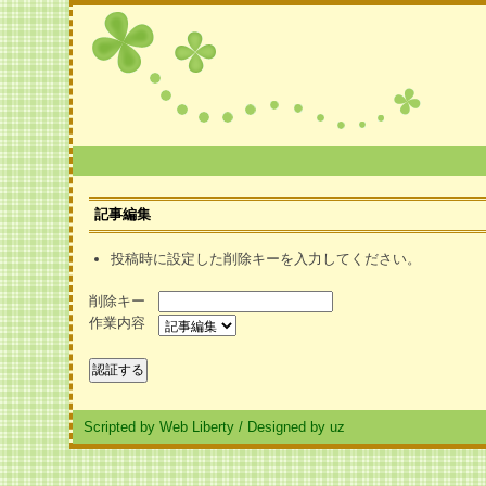
記事編集
投稿時に設定した削除キーを入力してください。
削除キー
作業内容
Scripted by Web Liberty
/
Designed by uz