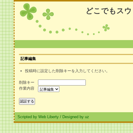
どこでもスウ
記事編集
投稿時に設定した削除キーを入力してください。
削除キー
作業内容
Scripted by Web Liberty
/
Designed by uz