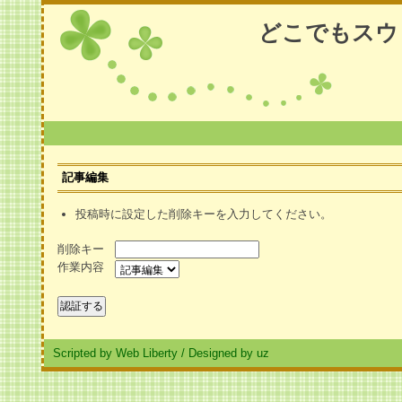
どこでもスウ
記事編集
投稿時に設定した削除キーを入力してください。
削除キー
作業内容
Scripted by Web Liberty
/
Designed by uz