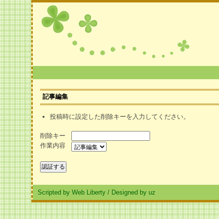
記事編集
投稿時に設定した削除キーを入力してください。
削除キー
作業内容
Scripted by Web Liberty
/
Designed by uz