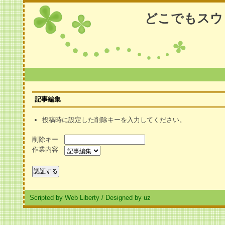
どこでもスウ
記事編集
投稿時に設定した削除キーを入力してください。
削除キー
作業内容
Scripted by Web Liberty
/
Designed by uz