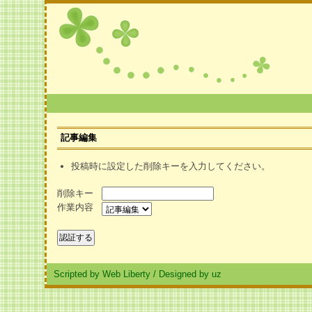
記事編集
投稿時に設定した削除キーを入力してください。
削除キー
作業内容
Scripted by Web Liberty
/
Designed by uz