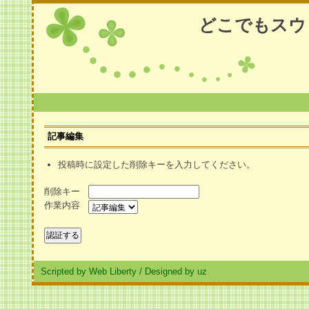
どこでもスウ
記事編集
投稿時に設定した削除キーを入力してください。
削除キー
作業内容
Scripted by Web Liberty
/
Designed by uz