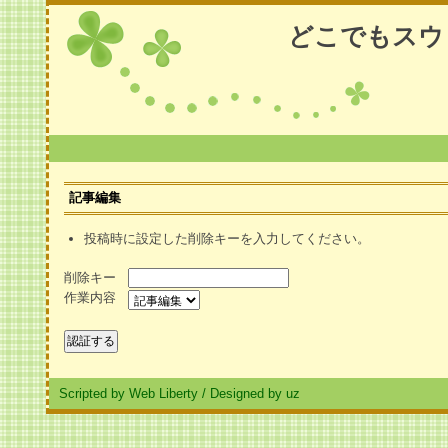
どこでもスウ
記事編集
投稿時に設定した削除キーを入力してください。
削除キー
作業内容
Scripted by Web Liberty
/
Designed by uz