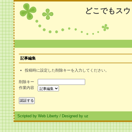
どこでもスウ
記事編集
投稿時に設定した削除キーを入力してください。
削除キー
作業内容
Scripted by Web Liberty
/
Designed by uz