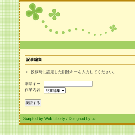
記事編集
投稿時に設定した削除キーを入力してください。
削除キー
作業内容
Scripted by Web Liberty
/
Designed by uz