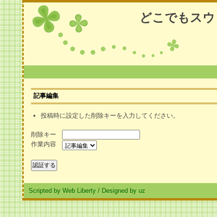
どこでもスウ
記事編集
投稿時に設定した削除キーを入力してください。
削除キー
作業内容
Scripted by Web Liberty
/
Designed by uz