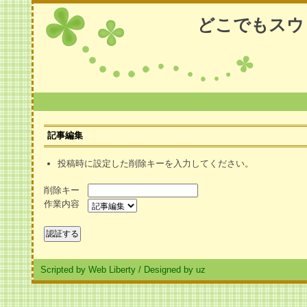
どこでもスウ
記事編集
投稿時に設定した削除キーを入力してください。
削除キー
作業内容
Scripted by Web Liberty
/
Designed by uz