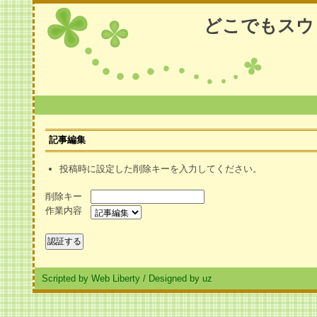
どこでもスウ
記事編集
投稿時に設定した削除キーを入力してください。
削除キー
作業内容
Scripted by Web Liberty
/
Designed by uz