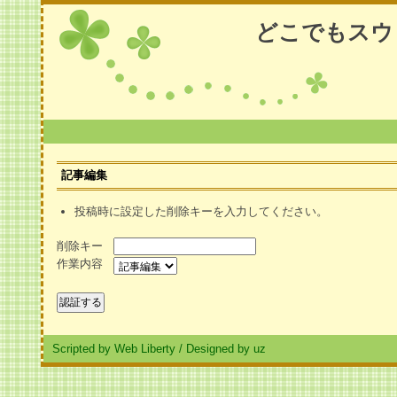
どこでもスウ
記事編集
投稿時に設定した削除キーを入力してください。
削除キー
作業内容
Scripted by Web Liberty
/
Designed by uz