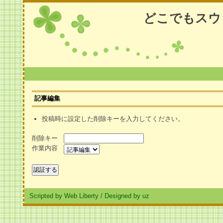
どこでもスウ
記事編集
投稿時に設定した削除キーを入力してください。
削除キー
作業内容
Scripted by Web Liberty
/
Designed by uz