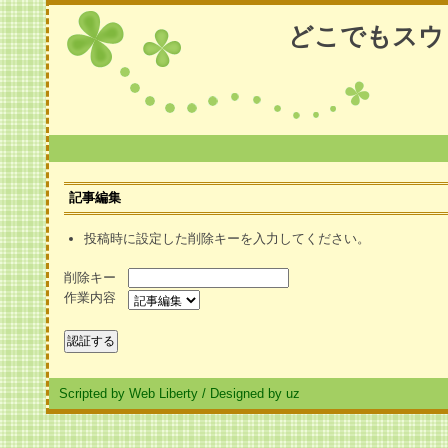
どこでもスウ
記事編集
投稿時に設定した削除キーを入力してください。
削除キー
作業内容
Scripted by Web Liberty
/
Designed by uz