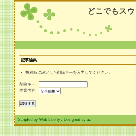
どこでもスウ
記事編集
投稿時に設定した削除キーを入力してください。
削除キー
作業内容
Scripted by Web Liberty
/
Designed by uz