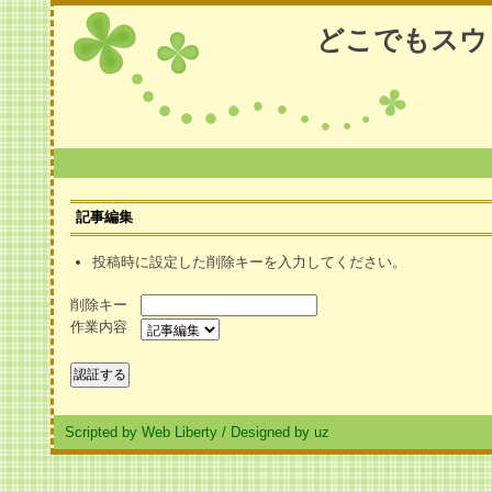
どこでもスウ
記事編集
投稿時に設定した削除キーを入力してください。
削除キー
作業内容
Scripted by Web Liberty
/
Designed by uz