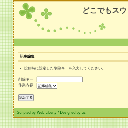
どこでもスウ
記事編集
投稿時に設定した削除キーを入力してください。
削除キー
作業内容
Scripted by Web Liberty
/
Designed by uz