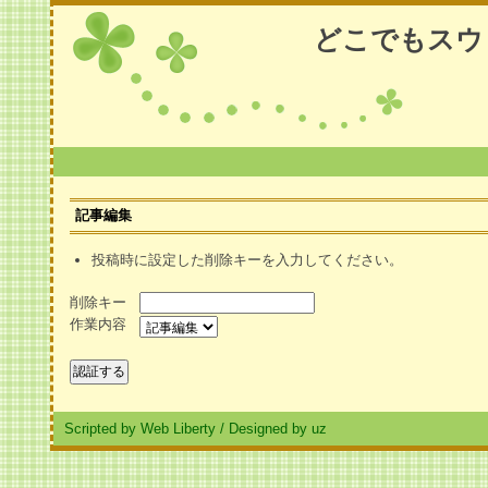
どこでもスウ
記事編集
投稿時に設定した削除キーを入力してください。
削除キー
作業内容
Scripted by Web Liberty
/
Designed by uz