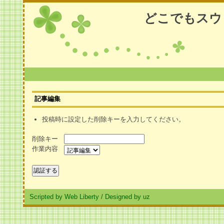
どこでもスウ
記事編集
投稿時に設定した削除キーを入力してください。
削除キー
作業内容
Scripted by Web Liberty
/
Designed by uz