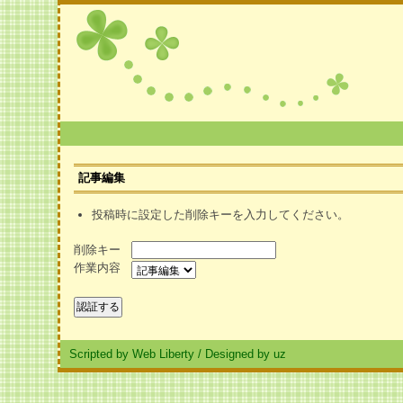
記事編集
投稿時に設定した削除キーを入力してください。
削除キー
作業内容
Scripted by Web Liberty
/
Designed by uz