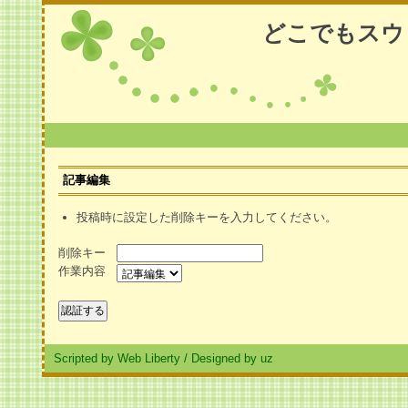
どこでもスウ
記事編集
投稿時に設定した削除キーを入力してください。
削除キー
作業内容
Scripted by Web Liberty
/
Designed by uz