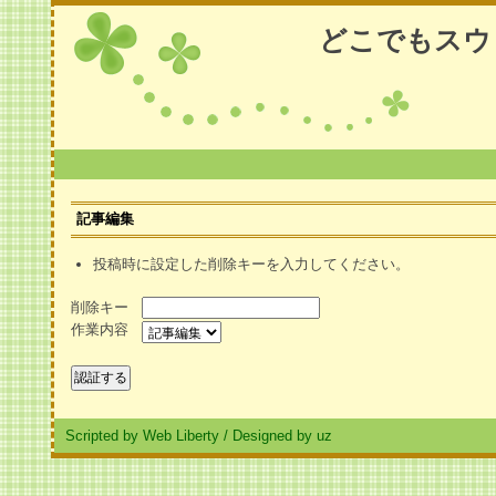
どこでもスウ
記事編集
投稿時に設定した削除キーを入力してください。
削除キー
作業内容
Scripted by Web Liberty
/
Designed by uz