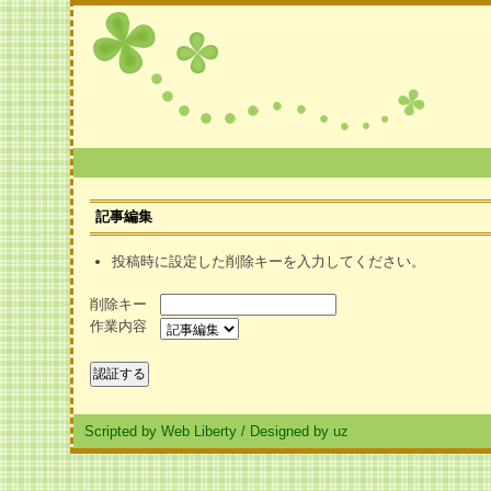
記事編集
投稿時に設定した削除キーを入力してください。
削除キー
作業内容
Scripted by Web Liberty
/
Designed by uz