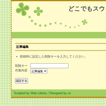
どこでもスウ
記事編集
投稿時に設定した削除キーを入力してください。
削除キー
作業内容
Scripted by Web Liberty
/
Designed by uz