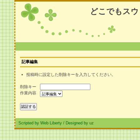
どこでもスウ
記事編集
投稿時に設定した削除キーを入力してください。
削除キー
作業内容
Scripted by Web Liberty
/
Designed by uz