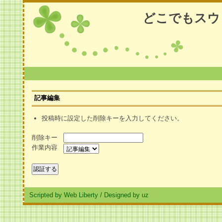
どこでもスウ
記事編集
投稿時に設定した削除キーを入力してください。
削除キー
作業内容
Scripted by Web Liberty
/
Designed by uz