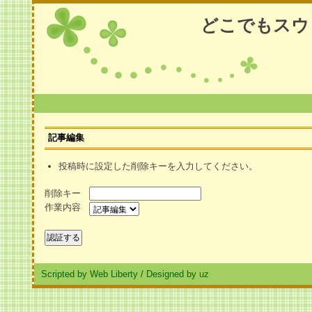
どこでもスウ
記事編集
投稿時に設定した削除キーを入力してください。
削除キー
作業内容
Scripted by Web Liberty
/
Designed by uz