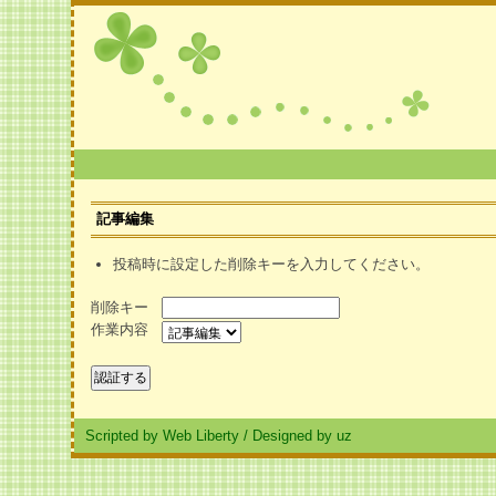
記事編集
投稿時に設定した削除キーを入力してください。
削除キー
作業内容
Scripted by Web Liberty
/
Designed by uz