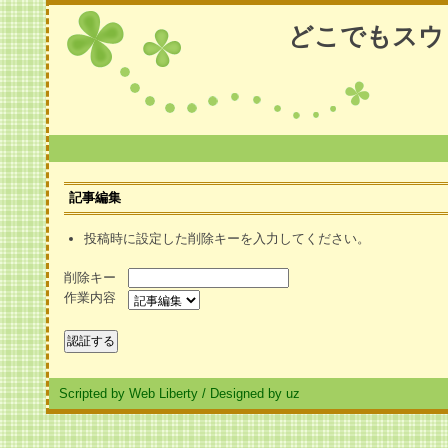
どこでもスウ
記事編集
投稿時に設定した削除キーを入力してください。
削除キー
作業内容
Scripted by Web Liberty
/
Designed by uz