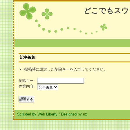
どこでもスウ
記事編集
投稿時に設定した削除キーを入力してください。
削除キー
作業内容
Scripted by Web Liberty
/
Designed by uz