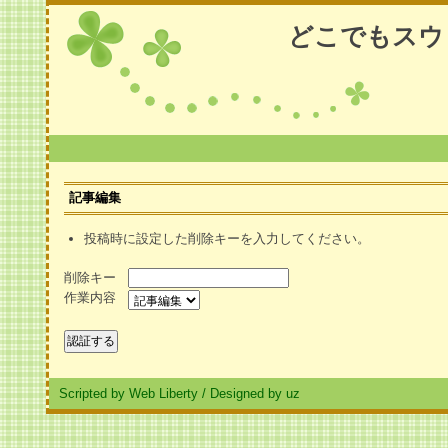
どこでもスウ
記事編集
投稿時に設定した削除キーを入力してください。
削除キー
作業内容
Scripted by Web Liberty
/
Designed by uz