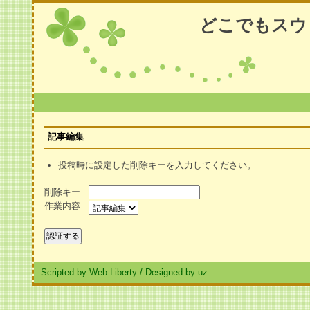
どこでもスウ
記事編集
投稿時に設定した削除キーを入力してください。
削除キー
作業内容
Scripted by Web Liberty
/
Designed by uz