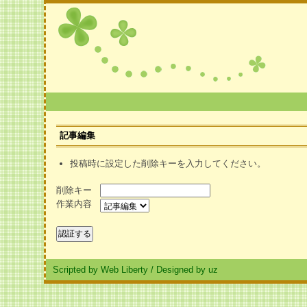
記事編集
投稿時に設定した削除キーを入力してください。
削除キー
作業内容
Scripted by Web Liberty
/
Designed by uz