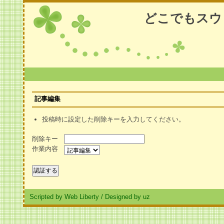
どこでもスウ
記事編集
投稿時に設定した削除キーを入力してください。
削除キー
作業内容
Scripted by Web Liberty
/
Designed by uz