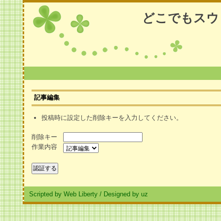
どこでもスウ
記事編集
投稿時に設定した削除キーを入力してください。
削除キー
作業内容
Scripted by Web Liberty
/
Designed by uz