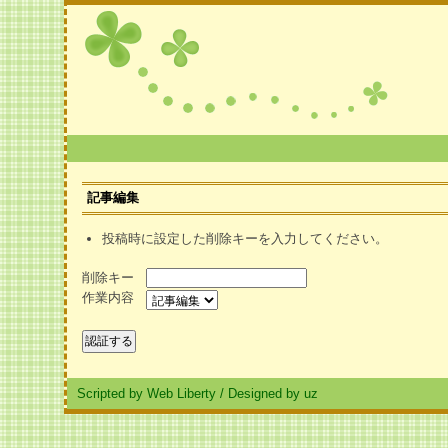
記事編集
投稿時に設定した削除キーを入力してください。
削除キー
作業内容
Scripted by Web Liberty
/
Designed by uz