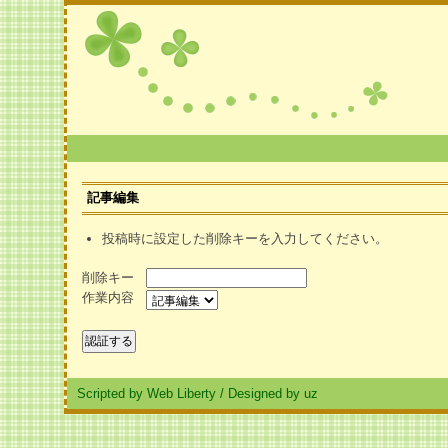
記事編集
投稿時に設定した削除キーを入力してください。
削除キー
作業内容
Scripted by Web Liberty
/
Designed by uz