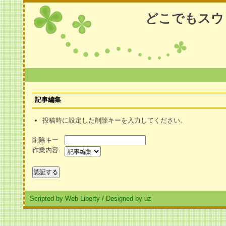
どこでもスウ
記事編集
投稿時に設定した削除キーを入力してください。
削除キー
作業内容
Scripted by Web Liberty
/
Designed by uz