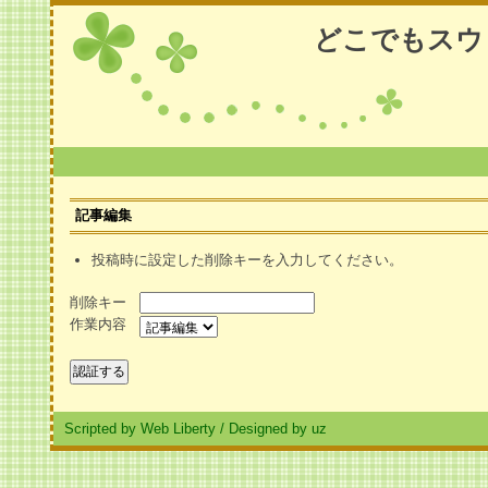
どこでもスウ
記事編集
投稿時に設定した削除キーを入力してください。
削除キー
作業内容
Scripted by Web Liberty
/
Designed by uz