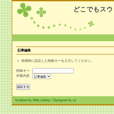
どこでもスウ
記事編集
投稿時に設定した削除キーを入力してください。
削除キー
作業内容
Scripted by Web Liberty
/
Designed by uz