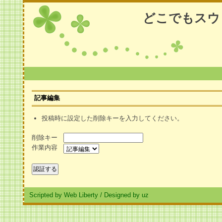
どこでもスウ
記事編集
投稿時に設定した削除キーを入力してください。
削除キー
作業内容
Scripted by Web Liberty
/
Designed by uz