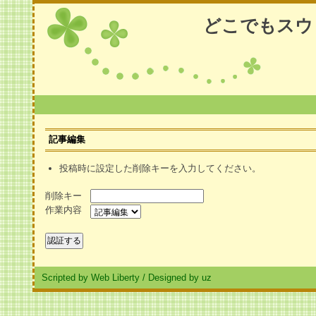
どこでもスウ
記事編集
投稿時に設定した削除キーを入力してください。
削除キー
作業内容
Scripted by Web Liberty
/
Designed by uz