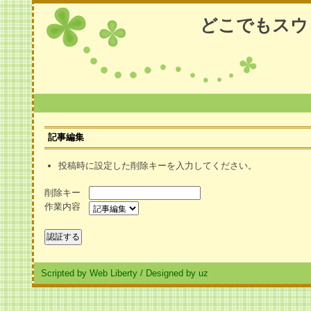
どこでもスウ
記事編集
投稿時に設定した削除キーを入力してください。
削除キー
作業内容
Scripted by Web Liberty
/
Designed by uz