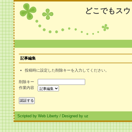
どこでもスウ
記事編集
投稿時に設定した削除キーを入力してください。
削除キー
作業内容
Scripted by Web Liberty
/
Designed by uz