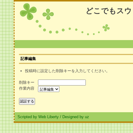
どこでもスウ
記事編集
投稿時に設定した削除キーを入力してください。
削除キー
作業内容
Scripted by Web Liberty
/
Designed by uz