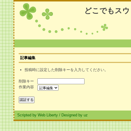
どこでもスウ
記事編集
投稿時に設定した削除キーを入力してください。
削除キー
作業内容
Scripted by Web Liberty
/
Designed by uz