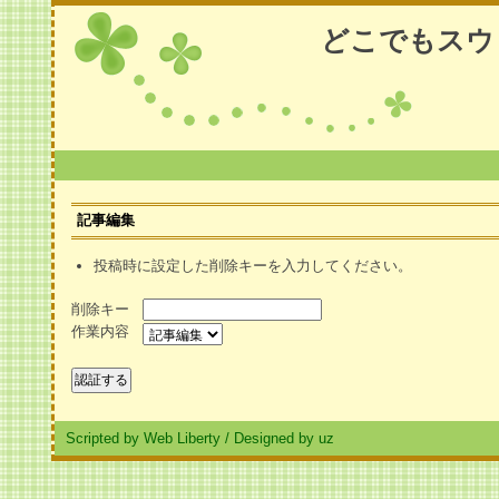
どこでもスウ
記事編集
投稿時に設定した削除キーを入力してください。
削除キー
作業内容
Scripted by Web Liberty
/
Designed by uz