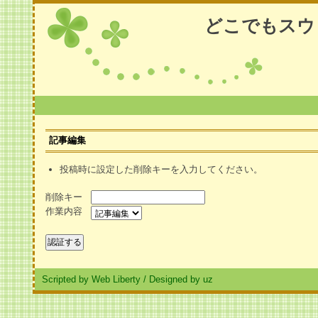
どこでもスウ
記事編集
投稿時に設定した削除キーを入力してください。
削除キー
作業内容
Scripted by Web Liberty
/
Designed by uz